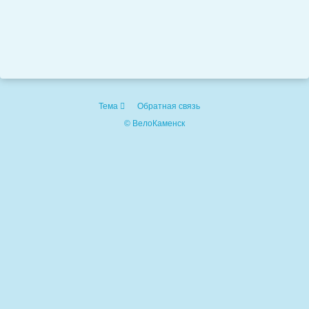
Тема
Обратная связь
© ВелоКаменск