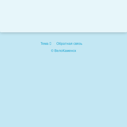
Тема
Обратная связь
© ВелоКаменск