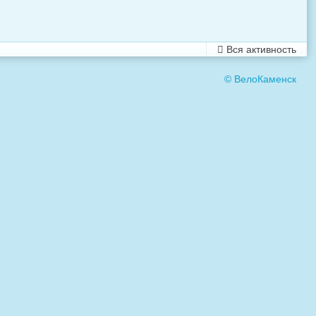
Вся активность
© ВелоКаменск