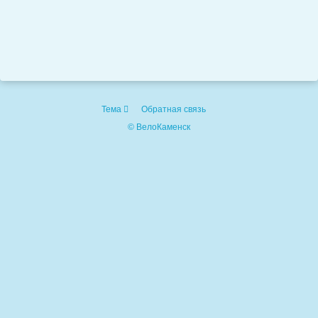
Тема
Обратная связь
© ВелоКаменск