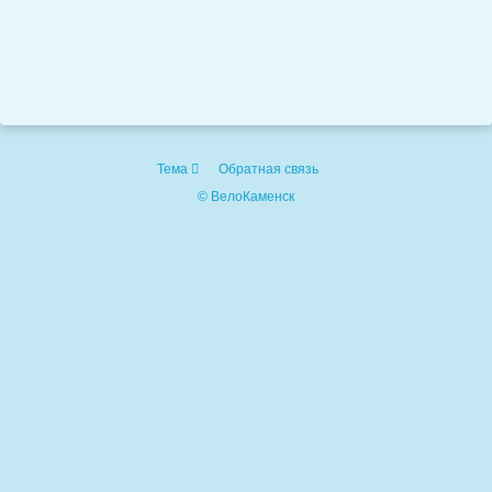
Тема
Обратная связь
© ВелоКаменск