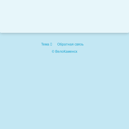
Тема
Обратная связь
© ВелоКаменск