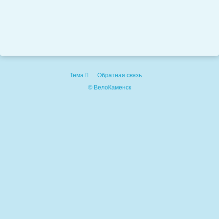
Тема
Обратная связь
© ВелоКаменск