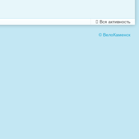
Вся активность
© ВелоКаменск