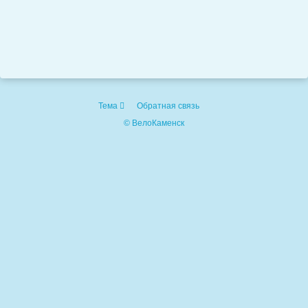
Тема
Обратная связь
© ВелоКаменск