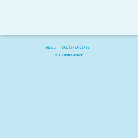
Тема
Обратная связь
© ВелоКаменск