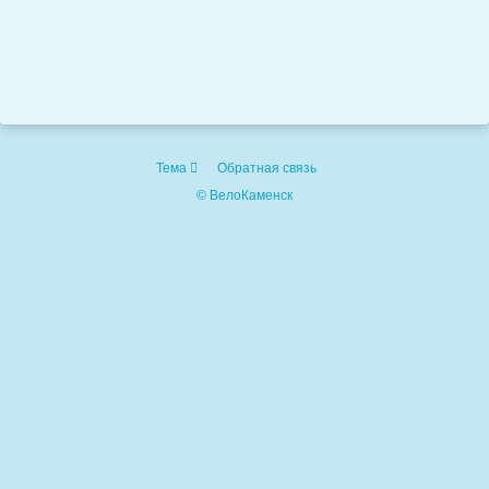
Тема
Обратная связь
© ВелоКаменск