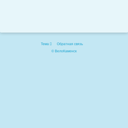
Тема
Обратная связь
© ВелоКаменск