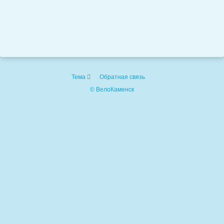
Тема
Обратная связь
© ВелоКаменск