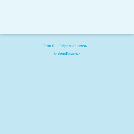
Тема
Обратная связь
© ВелоКаменск