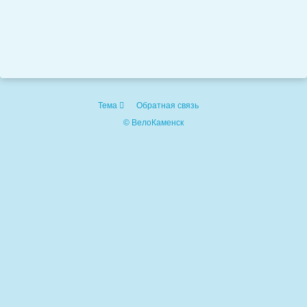
Тема
Обратная связь
© ВелоКаменск