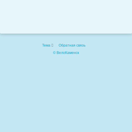
Тема
Обратная связь
© ВелоКаменск