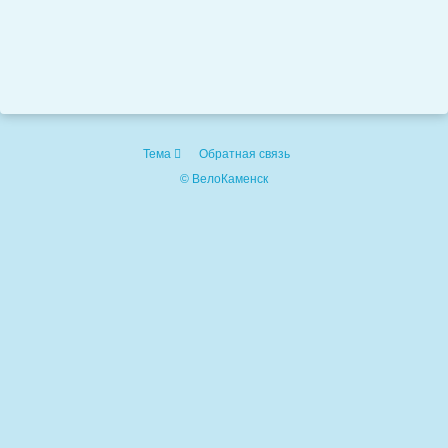
Тема
Обратная связь
© ВелоКаменск