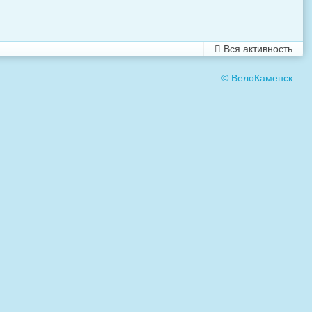
Вся активность
© ВелоКаменск