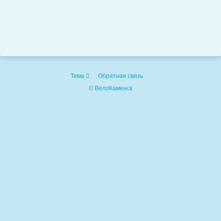
Тема
Обратная связь
© ВелоКаменск