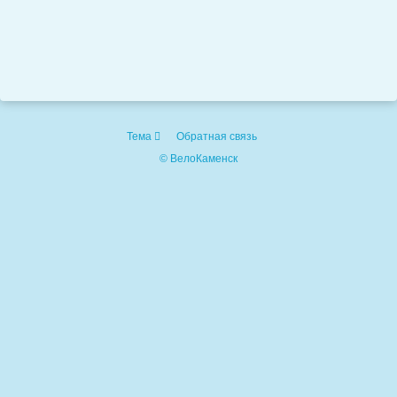
Тема
Обратная связь
© ВелоКаменск