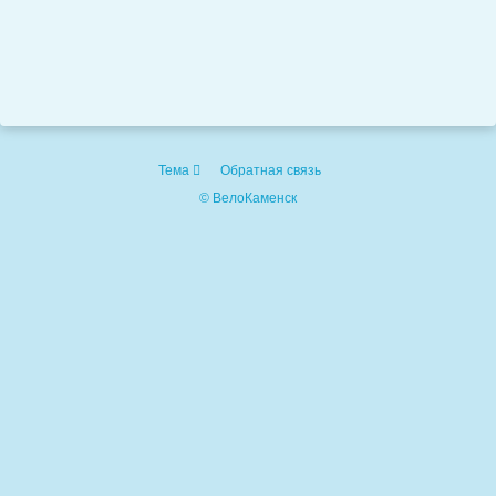
Тема
Обратная связь
© ВелоКаменск