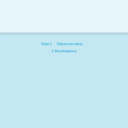
Тема
Обратная связь
© ВелоКаменск