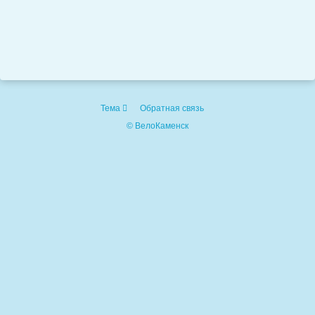
Тема
Обратная связь
© ВелоКаменск