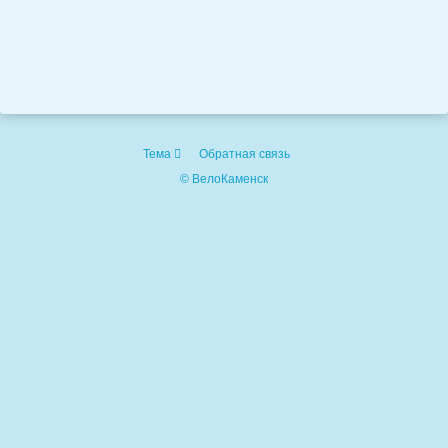
Тема
Обратная связь
© ВелоКаменск