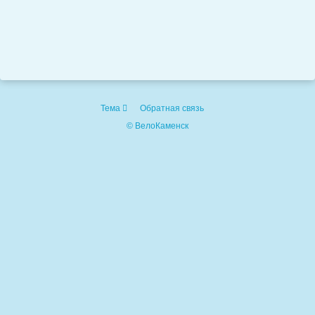
Тема
Обратная связь
© ВелоКаменск