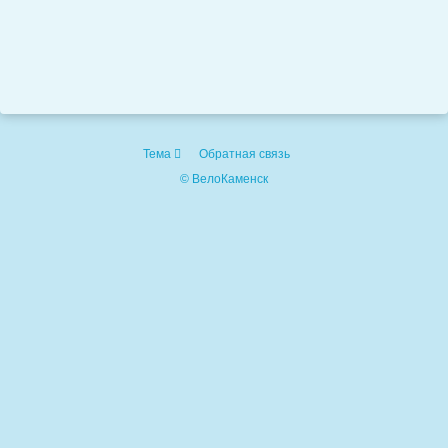
Тема
Обратная связь
© ВелоКаменск