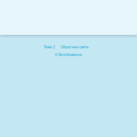
Тема
Обратная связь
© ВелоКаменск