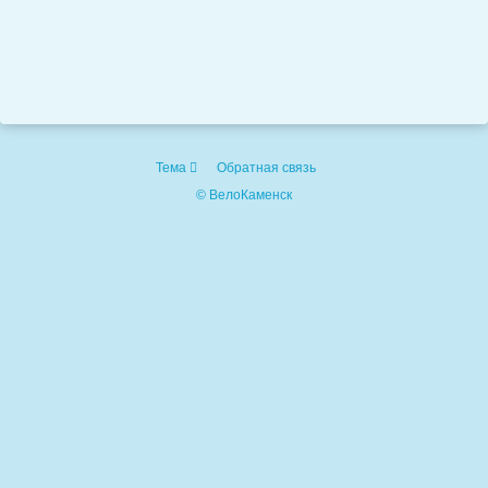
Тема
Обратная связь
© ВелоКаменск