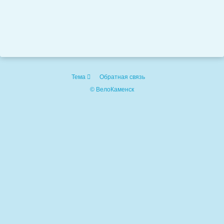
Тема
Обратная связь
© ВелоКаменск