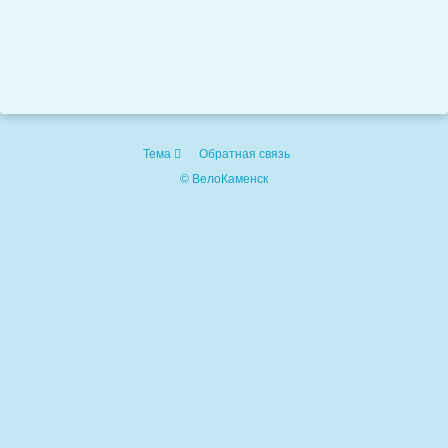
Тема
Обратная связь
© ВелоКаменск