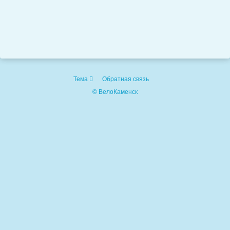
Тема
Обратная связь
© ВелоКаменск