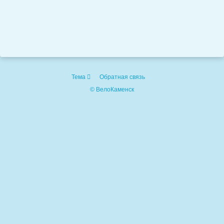
Тема
Обратная связь
© ВелоКаменск