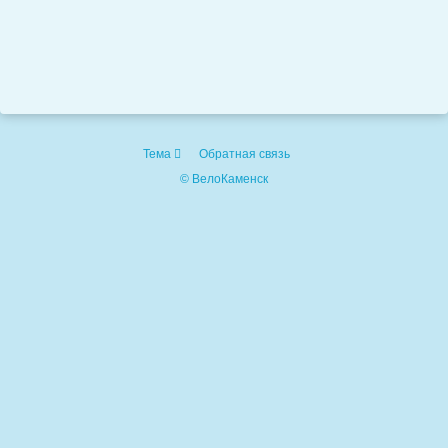
Тема
Обратная связь
© ВелоКаменск