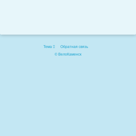
Тема
Обратная связь
© ВелоКаменск