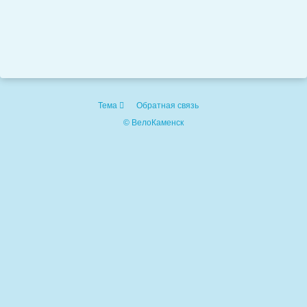
Тема
Обратная связь
© ВелоКаменск