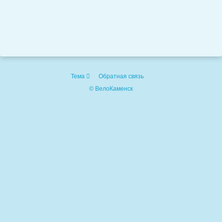
Тема
Обратная связь
© ВелоКаменск