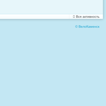
Вся активность
© ВелоКаменск