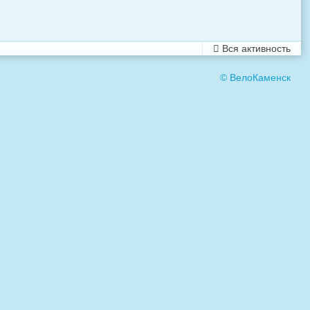
Вся активность
© ВелоКаменск