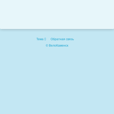
Тема
Обратная связь
© ВелоКаменск