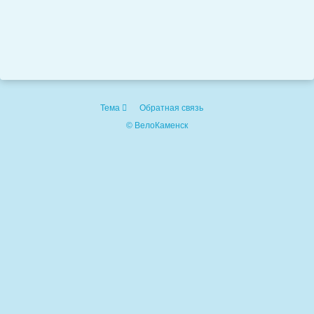
Тема
Обратная связь
© ВелоКаменск