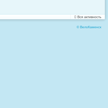
Вся активность
© ВелоКаменск