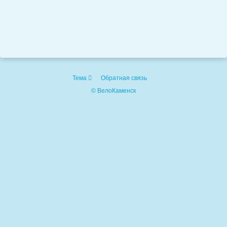
Тема
Обратная связь
© ВелоКаменск