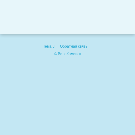
Тема
Обратная связь
© ВелоКаменск