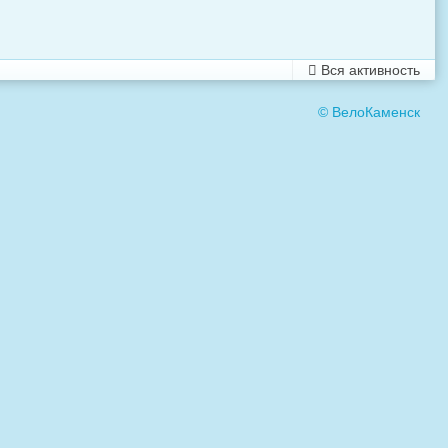
Вся активность
© ВелоКаменск