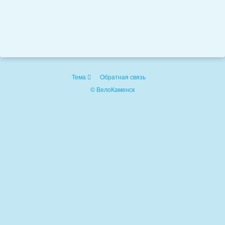
Тема
Обратная связь
© ВелоКаменск