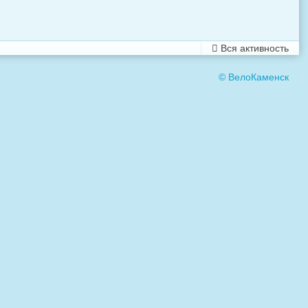
Вся активность
© ВелоКаменск