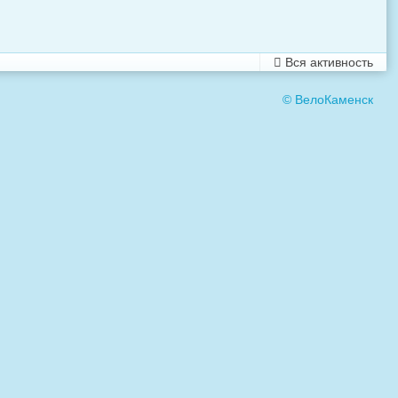
Вся активность
© ВелоКаменск