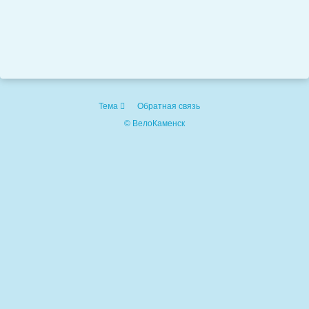
Тема
Обратная связь
© ВелоКаменск