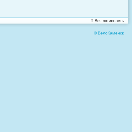
Вся активность
© ВелоКаменск