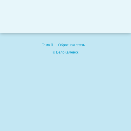
Тема
Обратная связь
© ВелоКаменск